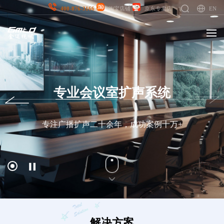
EN
400-876-3166
淘宝店铺
京东专卖店
专业会议室扩声系统
专注广播扩声二十余年，成功案例十万+
解决方案